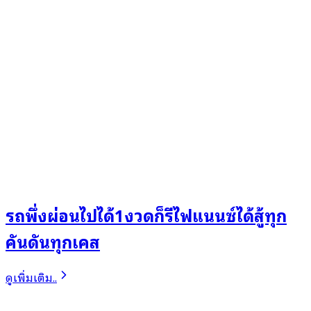
รถพึ่งผ่อนไปได้1งวดก็รีไฟแนนซ์ได้สู้ทุก
คันดันทุกเคส
ดูเพิ่มเติม..