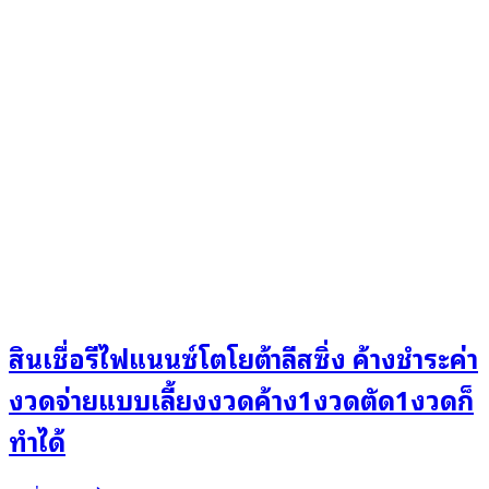
สินเชื่อรีไฟแนนซ์โตโยต้าลีสซิ่ง ค้างชำระค่า
งวดจ่ายแบบเลี้ยงงวดค้าง1งวดตัด1งวดก็
ทำได้