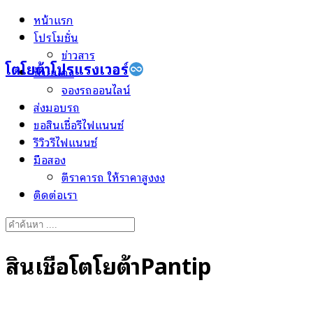
Skip
หน้าแรก
to
โปรโมชั่น
content
ข่าวสาร
โตโยต้าโปรแรงเวอร์
ป้ายแดง
จองรถออนไลน์
ส่งมอบรถ
ขอสินเชื่อรีไฟแนนซ์
รีวิวรีไฟแนนซ์
มือสอง
ตีราคารถ ให้ราคาสูงงง
ติดต่อเรา
Search
for:
สินเชื่อโตโยต้าPantip