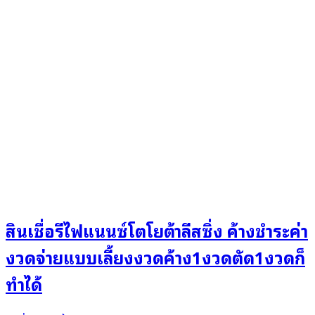
สินเชื่อรีไฟแนนซ์โตโยต้าลีสซิ่ง ค้างชำระค่า
งวดจ่ายแบบเลี้ยงงวดค้าง1งวดตัด1งวดก็
ทำได้