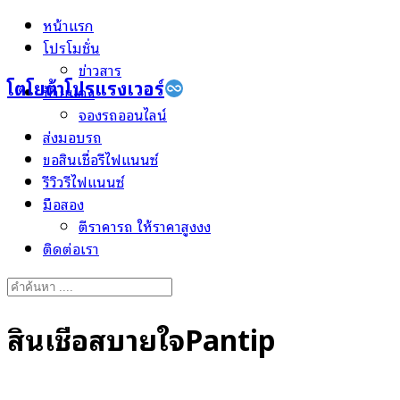
Skip
หน้าแรก
to
โปรโมชั่น
content
ข่าวสาร
โตโยต้าโปรแรงเวอร์
ป้ายแดง
จองรถออนไลน์
ส่งมอบรถ
ขอสินเชื่อรีไฟแนนซ์
รีวิวรีไฟแนนซ์
มือสอง
ตีราคารถ ให้ราคาสูงงง
ติดต่อเรา
Search
for:
สินเชื่อสบายใจPantip