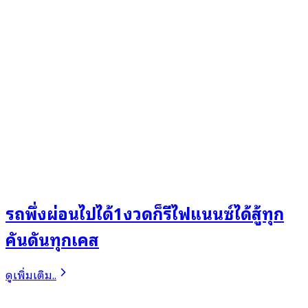
รถพึ่งผ่อนไปได้1งวดก็รีไฟแนนซ์ได้สู้ทุก
คันดันทุกเคส
ดูเพิ่มเติม..