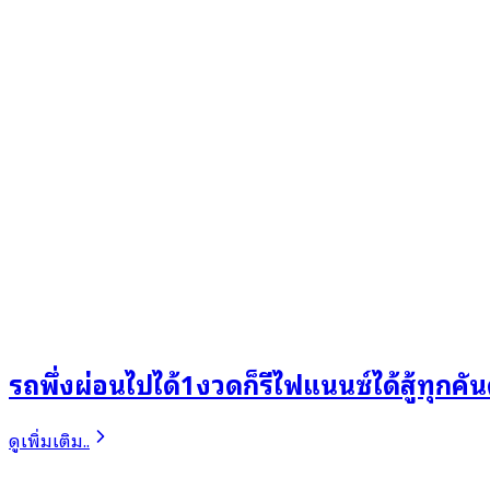
รถพึ่งผ่อนไปได้1งวดก็รีไฟแนนซ์ได้สู้ทุกคั
ดูเพิ่มเติม..