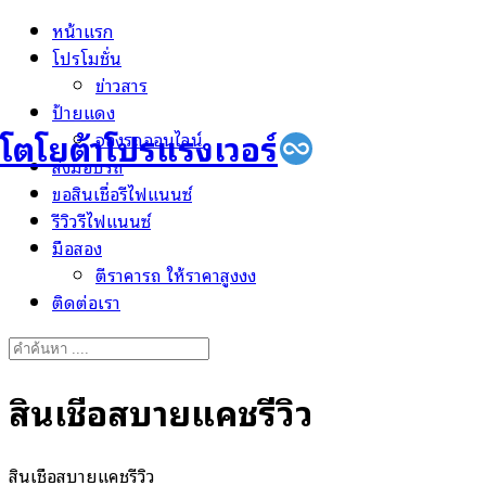
Skip
หน้าแรก
to
โปรโมชั่น
content
ข่าวสาร
ป้ายแดง
โตโยต้าโปรแรงเวอร์
จองรถออนไลน์
ส่งมอบรถ
ขอสินเชื่อรีไฟแนนซ์
รีวิวรีไฟแนนซ์
มือสอง
ตีราคารถ ให้ราคาสูงงง
ติดต่อเรา
Search
for:
สินเชื่อสบายแคชรีวิว
สินเชื่อสบายแคชรีวิว