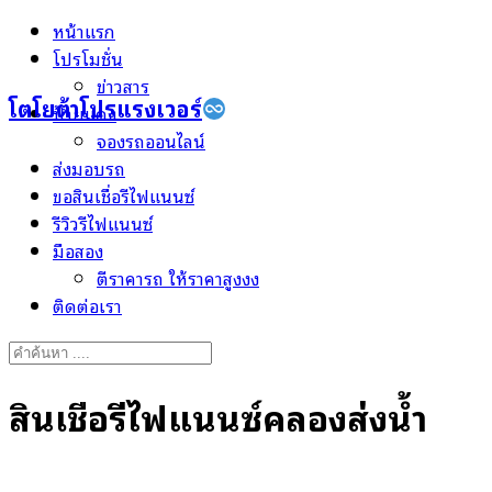
Skip
หน้าแรก
to
โปรโมชั่น
content
ข่าวสาร
โตโยต้าโปรแรงเวอร์
ป้ายแดง
จองรถออนไลน์
ส่งมอบรถ
ขอสินเชื่อรีไฟแนนซ์
รีวิวรีไฟแนนซ์
มือสอง
ตีราคารถ ให้ราคาสูงงง
ติดต่อเรา
Search
for:
สินเชื่อรีไฟแนนซ์คลองส่งน้ำ