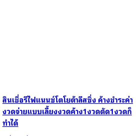
สินเชื่อรีไฟแนนซ์โตโยต้าลีสซิ่ง ค้างชำระค่า
งวดจ่ายแบบเลี้ยงงวดค้าง1งวดตัด1งวดก็
ทำได้