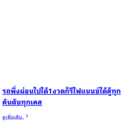
รถพึ่งผ่อนไปได้1งวดก็รีไฟแนนซ์ได้สู้ทุก
คันดันทุกเคส
ดูเพิ่มเติม..