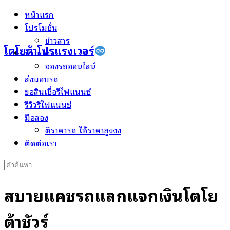
Skip
หน้าแรก
to
โปรโมชั่น
content
ข่าวสาร
โตโยต้าโปรแรงเวอร์
ป้ายแดง
จองรถออนไลน์
ส่งมอบรถ
ขอสินเชื่อรีไฟแนนซ์
รีวิวรีไฟแนนซ์
มือสอง
ตีราคารถ ให้ราคาสูงงง
ติดต่อเรา
Search
for:
สบายแคชรถแลกแจกเงินโตโย
ต้าชัวร์