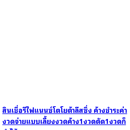
สินเชื่อรีไฟแนนซ์โตโยต้าลีสซิ่ง ค้างชำระค่า
งวดจ่ายแบบเลี้ยงงวดค้าง1งวดตัด1งวดก็