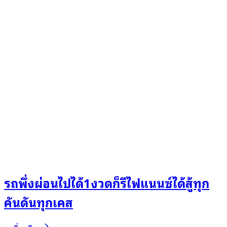
รถพึ่งผ่อนไปได้1งวดก็รีไฟแนนซ์ได้สู้ทุก
คันดันทุกเคส