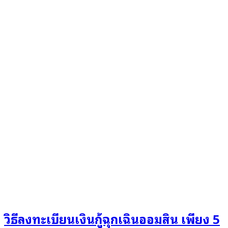
วิธีลงทะเบียนเงินกู้ฉุกเฉินออมสิน เพียง 5