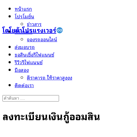
Skip
หน้าแรก
to
โปรโมชั่น
content
ข่าวสาร
โตโยต้าโปรแรงเวอร์
ป้ายแดง
จองรถออนไลน์
ส่งมอบรถ
ขอสินเชื่อรีไฟแนนซ์
รีวิวรีไฟแนนซ์
มือสอง
ตีราคารถ ให้ราคาสูงงง
ติดต่อเรา
Search
for:
ลงทะเบียนเงินกู้ออมสิน