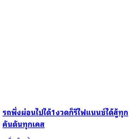
รถพึ่งผ่อนไปได้1งวดก็รีไฟแนนซ์ได้สู้ทุก
คันดันทุกเคส