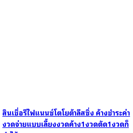
สินเชื่อรีไฟแนนซ์โตโยต้าลีสซิ่ง ค้างชำระค่า
งวดจ่ายแบบเลี้ยงงวดค้าง1งวดตัด1งวดก็