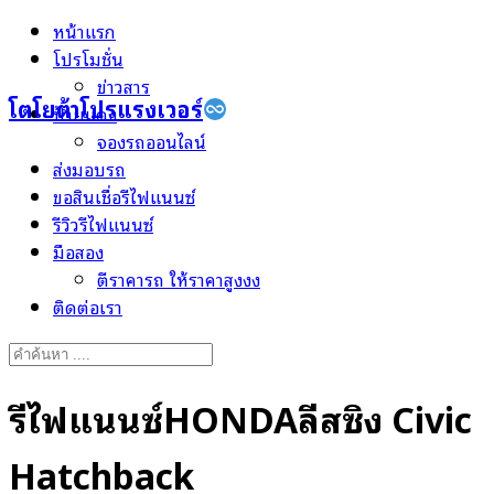
Skip
หน้าแรก
to
โปรโมชั่น
content
ข่าวสาร
โตโยต้าโปรแรงเวอร์
ป้ายแดง
จองรถออนไลน์
ส่งมอบรถ
ขอสินเชื่อรีไฟแนนซ์
รีวิวรีไฟแนนซ์
มือสอง
ตีราคารถ ให้ราคาสูงงง
ติดต่อเรา
Search
for:
รีไฟแนนซ์HONDAลีสซิ่ง Civic
Hatchback