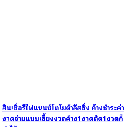
สินเชื่อรีไฟแนนซ์โตโยต้าลีสซิ่ง ค้างชำระค่า
งวดจ่ายแบบเลี้ยงงวดค้าง1งวดตัด1งวดก็