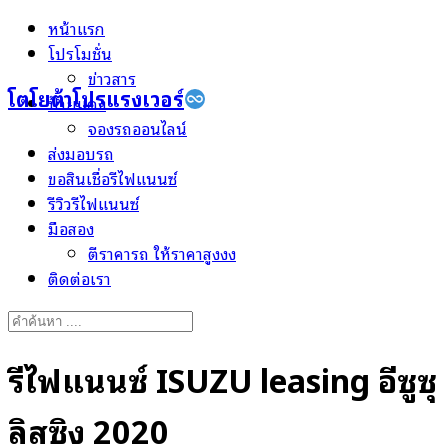
Skip
หน้าแรก
to
โปรโมชั่น
content
ข่าวสาร
โตโยต้าโปรแรงเวอร์
ป้ายแดง
จองรถออนไลน์
ส่งมอบรถ
ขอสินเชื่อรีไฟแนนซ์
รีวิวรีไฟแนนซ์
มือสอง
ตีราคารถ ให้ราคาสูงงง
ติดต่อเรา
Search
for:
รีไฟแนนซ์ ISUZU leasing อีซูซุ
ลิสซิ่ง 2020