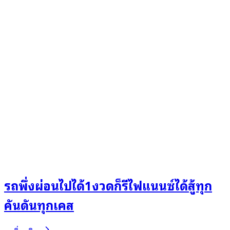
รถพึ่งผ่อนไปได้1งวดก็รีไฟแนนซ์ได้สู้ทุก
คันดันทุกเคส