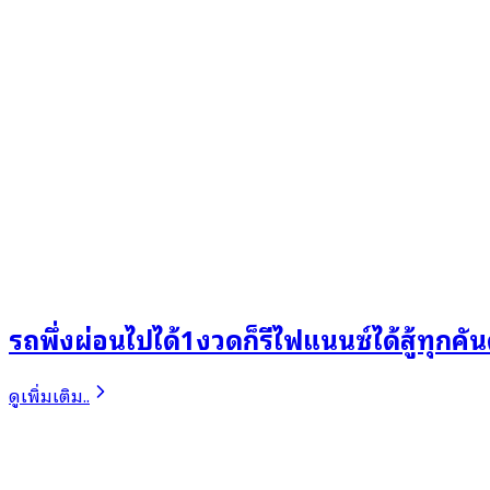
รถพึ่งผ่อนไปได้1งวดก็รีไฟแนนซ์ได้สู้ทุกคั
ดูเพิ่มเติม..