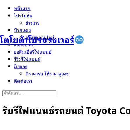
Skip
หน้าแรก
to
โปรโมชั่น
content
ข่าวสาร
ป้ายแดง
โตโยต้าโปรแรงเวอร์
จองรถออนไลน์
ส่งมอบรถ
ขอสินเชื่อรีไฟแนนซ์
รีวิวรีไฟแนนซ์
มือสอง
ตีราคารถ ให้ราคาสูงงง
ติดต่อเรา
Search
for:
รับรีไฟแนนซ์รถยนต์ Toyota C