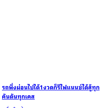
รถพึ่งผ่อนไปได้1งวดก็รีไฟแนนซ์ได้สู้ทุก
คันดันทุกเคส