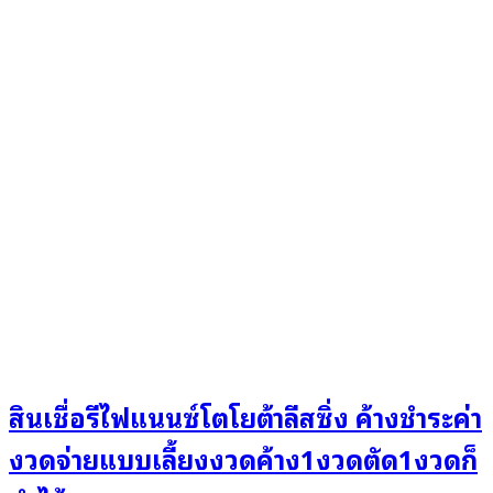
สินเชื่อรีไฟแนนซ์โตโยต้าลีสซิ่ง ค้างชำระค่า
งวดจ่ายแบบเลี้ยงงวดค้าง1งวดตัด1งวดก็