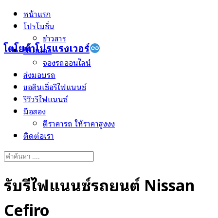
Skip
หน้าแรก
to
โปรโมชั่น
content
ข่าวสาร
โตโยต้าโปรแรงเวอร์
ป้ายแดง
จองรถออนไลน์
ส่งมอบรถ
ขอสินเชื่อรีไฟแนนซ์
รีวิวรีไฟแนนซ์
มือสอง
ตีราคารถ ให้ราคาสูงงง
ติดต่อเรา
Search
for:
รับรีไฟแนนซ์รถยนต์ Nissan
Cefiro