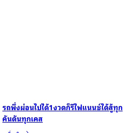
รถพึ่งผ่อนไปได้1งวดก็รีไฟแนนซ์ได้สู้ทุก
คันดันทุกเคส