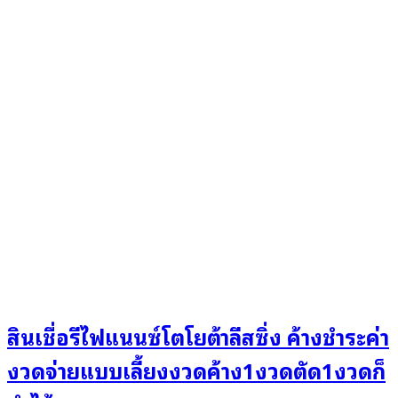
สินเชื่อรีไฟแนนซ์โตโยต้าลีสซิ่ง ค้างชำระค่า
งวดจ่ายแบบเลี้ยงงวดค้าง1งวดตัด1งวดก็