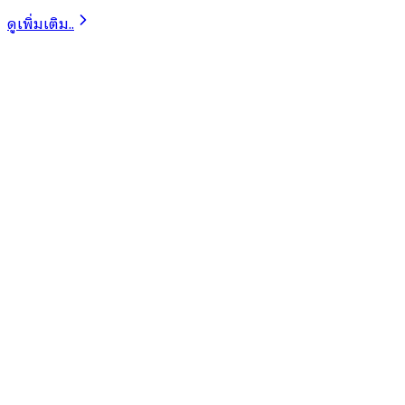
ดูเพิ่มเติม..