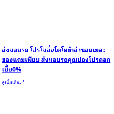
ส่งมอบรถ โปรโมชั่นโตโยต้าส่วนลดเยอะ
ของแถมเพียบ ส่งมอบรถคุณปองโปรดอก
เบี้ย0%
ดูเพิ่มเติม..