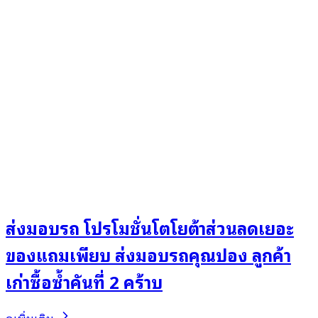
ส่งมอบรถ โปรโมชั่นโตโยต้าส่วนลดเยอะ
ของแถมเพียบ ส่งมอบรถคุณปอง ลูกค้า
เก่าซื้อซ้ำคันที่ 2 คร้าบ