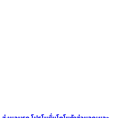
ส่งมอบรถ โปรโมชั่นโตโยต้าส่วนลดเยอะ