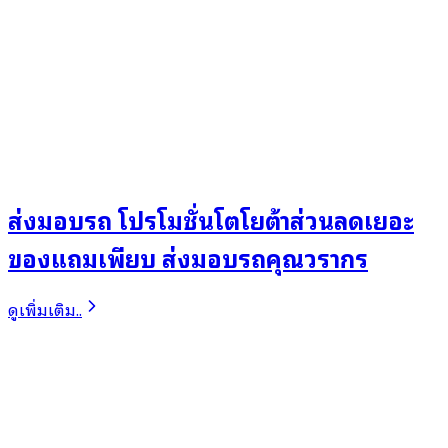
ส่งมอบรถ โปรโมชั่นโตโยต้าส่วนลดเยอะ
ของแถมเพียบ ส่งมอบรถคุณวรากร
ดูเพิ่มเติม..