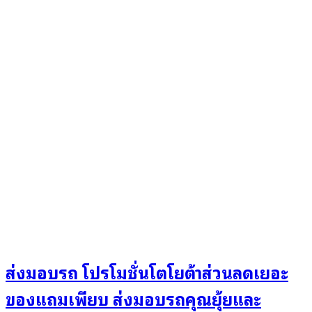
ส่งมอบรถ โปรโมชั่นโตโยต้าส่วนลดเยอะ
ของแถมเพียบ ส่งมอบรถคุณยุ้ยและ