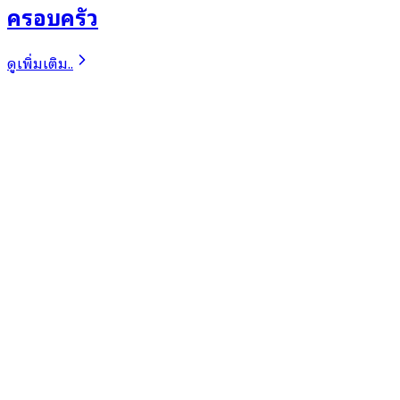
ครอบครัว
ดูเพิ่มเติม..