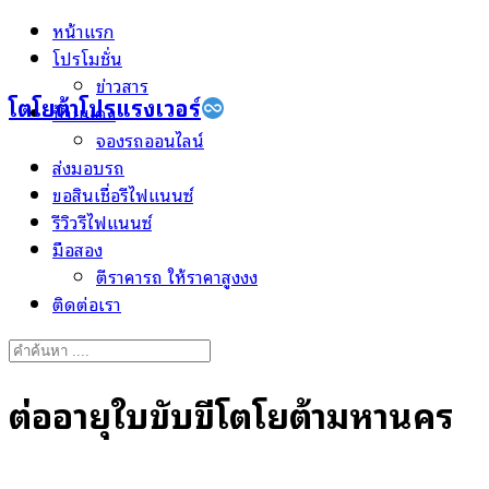
Skip
หน้าแรก
to
โปรโมชั่น
content
ข่าวสาร
โตโยต้าโปรแรงเวอร์
ป้ายแดง
จองรถออนไลน์
ส่งมอบรถ
ขอสินเชื่อรีไฟแนนซ์
รีวิวรีไฟแนนซ์
มือสอง
ตีราคารถ ให้ราคาสูงงง
ติดต่อเรา
Search
for:
ต่ออายุใบขับขี่โตโยต้ามหานคร