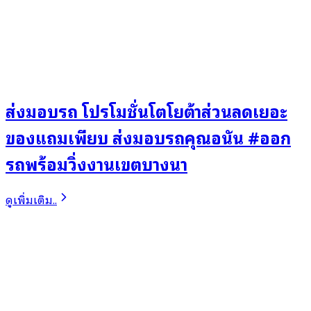
ส่งมอบรถ โปรโมชั่นโตโยต้าส่วนลดเยอะ
ของแถมเพียบ ส่งมอบรถคุณอนัน #ออก
รถพร้อมวิ่งงานเขตบางนา
ดูเพิ่มเติม..