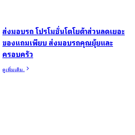
ส่งมอบรถ โปรโมชั่นโตโยต้าส่วนลดเยอะ
ของแถมเพียบ ส่งมอบรถคุณยุ้ยและ
ครอบครัว
ดูเพิ่มเติม..