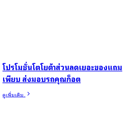
โปรโมชั่นโตโยต้าส่วนลดเยอะของแถม
เพียบ ส่งมอบรถคุณก็อต
ดูเพิ่มเติม..