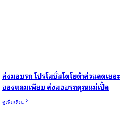
ส่งมอบรถ โปรโมชั่นโตโยต้าส่วนลดเยอะ
ของแถมเพียบ ส่งมอบรถคุณแม่เปิ้ล
ดูเพิ่มเติม..