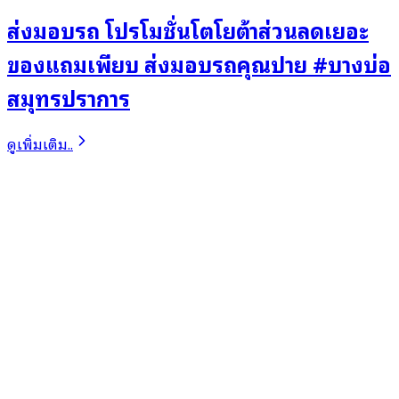
ส่งมอบรถ โปรโมชั่นโตโยต้าส่วนลดเยอะ
ของแถมเพียบ ส่งมอบรถคุณปาย #บางบ่อ
สมุทรปราการ
ดูเพิ่มเติม..