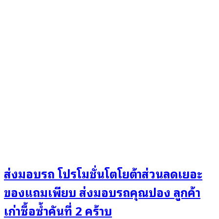
ส่งมอบรถ โปรโมชั่นโตโยต้าส่วนลดเยอะ
ของแถมเพียบ ส่งมอบรถคุณปอง ลูกค้า
เก่าซื้อซ้ำคันที่ 2 คร้าบ