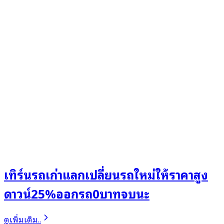
เทิร์นรถเก่าแลกเปลี่ยนรถใหม่ให้ราคาสูง
ดาวน์25%ออกรถ0บาทจบนะ
ดูเพิ่มเติม..