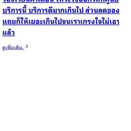
บริการนี้ บริการดีมากเกินไป ส่วนลดของ
แถมก็ให้เยอะเกินไปจนเราเกรงใจไม่เอา
แล้ว
ดูเพิ่มเติม..