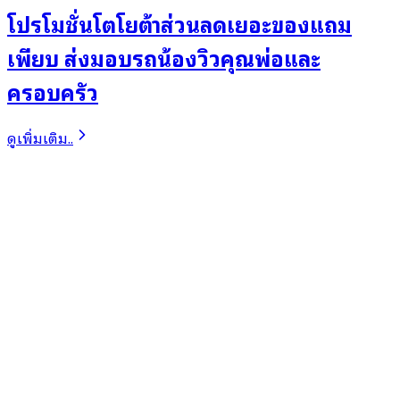
โปรโมชั่นโตโยต้าส่วนลดเยอะของแถม
เพียบ ส่งมอบรถน้องวิวคุณพ่อและ
ครอบครัว
ดูเพิ่มเติม..