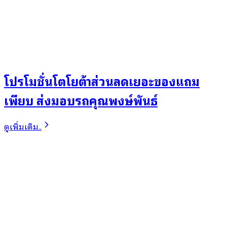
โปรโมชั่นโตโยต้าส่วนลดเยอะของแถม
เพียบ ส่งมอบรถคุณพงษ์พันธ์
ดูเพิ่มเติม..