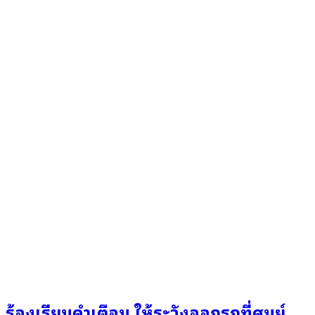
ร้องเรียนคำเตือน ให้ระวังออกรถที่ศูนย์