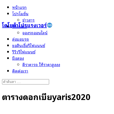
Skip
หน้าแรก
to
โปรโมชั่น
content
ข่าวสาร
โตโยต้าโปรแรงเวอร์
ป้ายแดง
จองรถออนไลน์
ส่งมอบรถ
ขอสินเชื่อรีไฟแนนซ์
รีวิวรีไฟแนนซ์
มือสอง
ตีราคารถ ให้ราคาสูงงง
ติดต่อเรา
Search
for:
ตารางดอกเบี้ยyaris2020