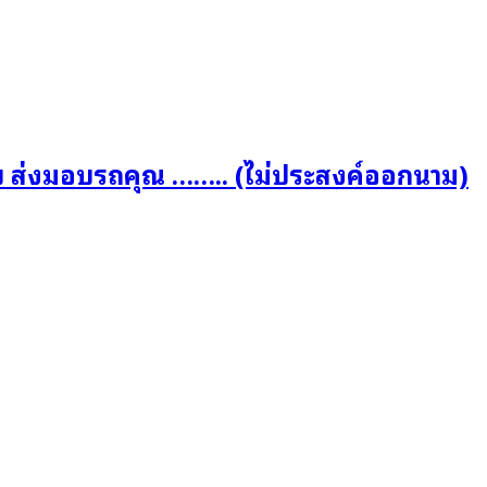
บ ส่งมอบรถคุณ …….. (ไม่ประสงค์ออกนาม)