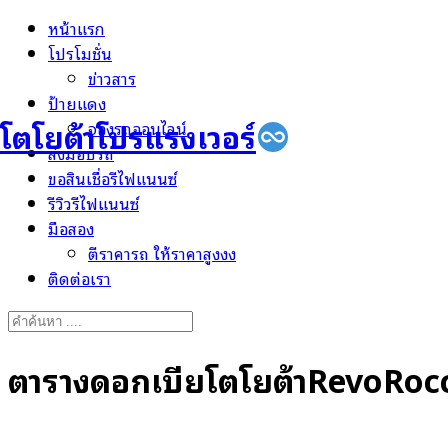
Skip
หน้าแรก
to
โปรโมชั่น
content
ข่าวสาร
ป้ายแดง
โตโยต้าโปรแรงเวอร์
จองรถออนไลน์
ส่งมอบรถ
ขอสินเชื่อรีไฟแนนซ์
รีวิวรีไฟแนนซ์
มือสอง
ตีราคารถ ให้ราคาสูงงง
ติดต่อเรา
Search
for:
ตารางดอกเบี้ยโตโยต้าRevoRoc