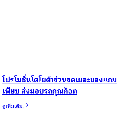
โปรโมชั่นโตโยต้าส่วนลดเยอะของแถม
เพียบ ส่งมอบรถคุณก็อต
ดูเพิ่มเติม..