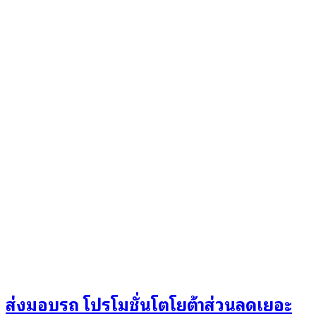
ส่งมอบรถ โปรโมชั่นโตโยต้าส่วนลดเยอะ