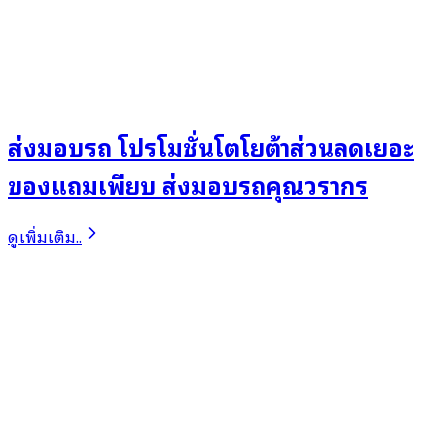
ส่งมอบรถ โปรโมชั่นโตโยต้าส่วนลดเยอะ
ของแถมเพียบ ส่งมอบรถคุณวรากร
ดูเพิ่มเติม..