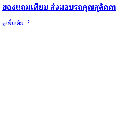
ของแถมเพียบ ส่งมอบรถคุณสุลัดดา
ดูเพิ่มเติม..