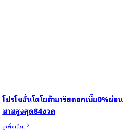
โปรโมชั่นโตโยต้ายาริสดอกเบี้ย0%ผ่อน
นานสูงสุด84งวด
ดูเพิ่มเติม..