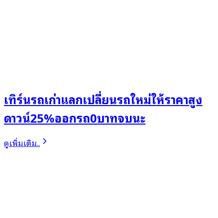
เทิร์นรถเก่าแลกเปลี่ยนรถใหม่ให้ราคาสูง
ดาวน์25%ออกรถ0บาทจบนะ
ดูเพิ่มเติม..