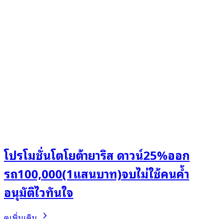
โปรโมชั่นโตโยต้ายาริส ดาวน์25%ออก
รถ100,000(1แสนบาท)จบไม่ใช้คนค้ำ
อนุมัติไวทันใจ
ดูเพิ่มเติม..