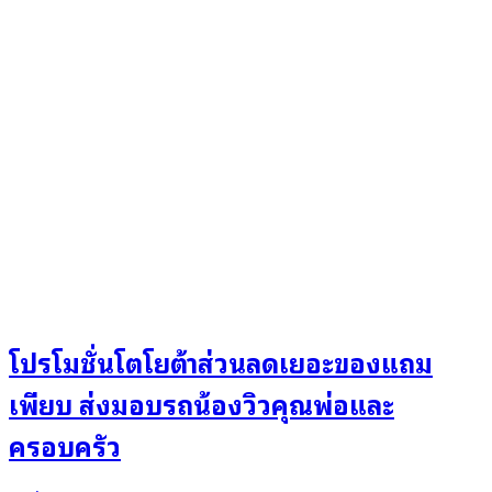
โปรโมชั่นโตโยต้าส่วนลดเยอะของแถม
เพียบ ส่งมอบรถน้องวิวคุณพ่อและ
ครอบครัว