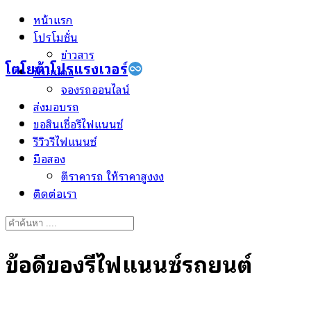
Skip
หน้าแรก
to
โปรโมชั่น
content
ข่าวสาร
โตโยต้าโปรแรงเวอร์
ป้ายแดง
จองรถออนไลน์
ส่งมอบรถ
ขอสินเชื่อรีไฟแนนซ์
รีวิวรีไฟแนนซ์
มือสอง
ตีราคารถ ให้ราคาสูงงง
ติดต่อเรา
Search
for:
ข้อดีของรีไฟแนนซ์รถยนต์