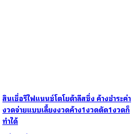
สินเชื่อรีไฟแนนซ์โตโยต้าลีสซิ่ง ค้างชำระค่า
งวดจ่ายแบบเลี้ยงงวดค้าง1งวดตัด1งวดก็
ทำได้