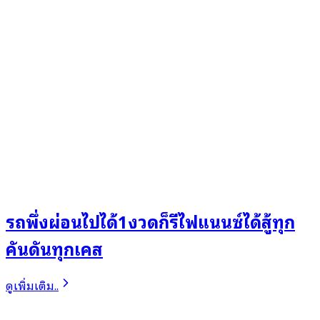
รถพึ่งผ่อนไปได้1งวดก็รีไฟแนนซ์ได้สู้ทุก
คันดันทุกเคส
ดูเพิ่มเติม..