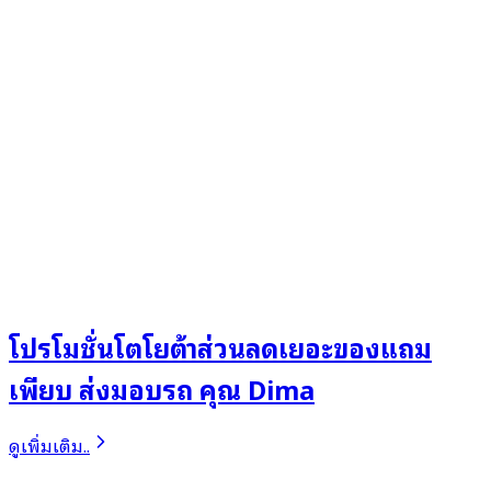
โปรโมชั่นโตโยต้าส่วนลดเยอะของแถม
เพียบ ส่งมอบรถ คุณ Dima
ดูเพิ่มเติม..