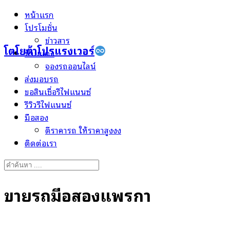
Skip
หน้าแรก
to
โปรโมชั่น
content
ข่าวสาร
โตโยต้าโปรแรงเวอร์
ป้ายแดง
จองรถออนไลน์
ส่งมอบรถ
ขอสินเชื่อรีไฟแนนซ์
รีวิวรีไฟแนนซ์
มือสอง
ตีราคารถ ให้ราคาสูงงง
ติดต่อเรา
Search
for:
ขายรถมือสองแพรกษา