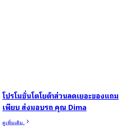
โปรโมชั่นโตโยต้าส่วนลดเยอะของแถม
เพียบ ส่งมอบรถ คุณ Dima
ดูเพิ่มเติม..