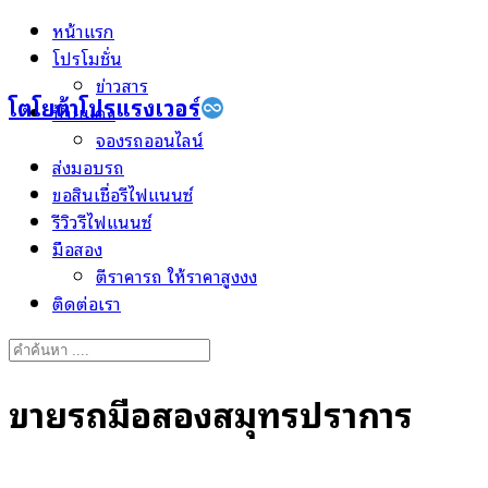
Skip
หน้าแรก
to
โปรโมชั่น
content
ข่าวสาร
โตโยต้าโปรแรงเวอร์
ป้ายแดง
จองรถออนไลน์
ส่งมอบรถ
ขอสินเชื่อรีไฟแนนซ์
รีวิวรีไฟแนนซ์
มือสอง
ตีราคารถ ให้ราคาสูงงง
ติดต่อเรา
Search
for:
ขายรถมือสองสมุทรปราการ