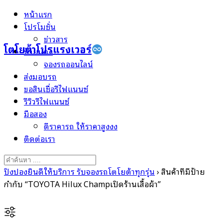
Skip
หน้าแรก
to
โปรโมชั่น
content
ข่าวสาร
โตโยต้าโปรแรงเวอร์
ป้ายแดง
จองรถออนไลน์
ส่งมอบรถ
ขอสินเชื่อรีไฟแนนซ์
รีวิวรีไฟแนนซ์
มือสอง
ตีราคารถ ให้ราคาสูงงง
ติดต่อเรา
Search
for:
ปิงปองยินดีให้บริการ รับจองรถโตโยต้าทุกรุ่น
›
สินค้าที่มีป้าย
กำกับ “TOYOTA Hilux Champเปิดร้านเสื้อผ้า”