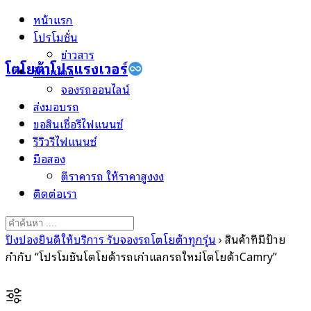
Skip
หน้าแรก
to
โปรโมชั่น
content
ข่าวสาร
โตโยต้าโปรแรงเวอร์
ป้ายแดง
จองรถออนไลน์
ส่งมอบรถ
ขอสินเชื่อรีไฟแนนซ์
รีวิวรีไฟแนนซ์
มือสอง
ตีราคารถ ให้ราคาสูงงง
ติดต่อเรา
Search
for:
ปิงปองยินดีให้บริการ รับจองรถโตโยต้าทุกรุ่น
›
สินค้าที่มีป้าย
กำกับ “โปรโมชั่นโตโยต้ารถเก่าแลกรถใหม่โตโยต้าCamry”