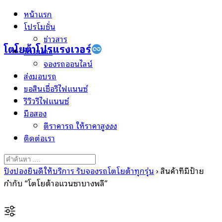
Skip
หน้าแรก
to
โปรโมชั่น
content
ข่าวสาร
โตโยต้าโปรแรงเวอร์
ป้ายแดง
จองรถออนไลน์
ส่งมอบรถ
ขอสินเชื่อรีไฟแนนซ์
รีวิวรีไฟแนนซ์
มือสอง
ตีราคารถ ให้ราคาสูงงง
ติดต่อเรา
Search
for:
ปิงปองยินดีให้บริการ รับจองรถโตโยต้าทุกรุ่น
›
สินค้าที่มีป้าย
กำกับ “โตโยต้าอแวนซาบางพลี”