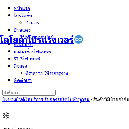
Skip
หน้าแรก
to
โปรโมชั่น
content
ข่าวสาร
ป้ายแดง
โตโยต้าโปรแรงเวอร์
จองรถออนไลน์
ส่งมอบรถ
ขอสินเชื่อรีไฟแนนซ์
รีวิวรีไฟแนนซ์
มือสอง
ตีราคารถ ให้ราคาสูงงง
ติดต่อเรา
Search
for:
ปิงปองยินดีให้บริการ รับจองรถโตโยต้าทุกรุ่น
›
สินค้าที่มีป้ายกำ
แสดง 1 รายการ