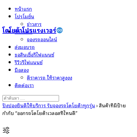
Skip
หน้าแรก
to
โปรโมชั่น
content
ข่าวสาร
โตโยต้าโปรแรงเวอร์
ป้ายแดง
จองรถออนไลน์
ส่งมอบรถ
ขอสินเชื่อรีไฟแนนซ์
รีวิวรีไฟแนนซ์
มือสอง
ตีราคารถ ให้ราคาสูงงง
ติดต่อเรา
Search
for:
ปิงปองยินดีให้บริการ รับจองรถโตโยต้าทุกรุ่น
›
สินค้าที่มีป้าย
กำกับ “ออกรถโตโยต้าเวลอสที่ไหนดี”