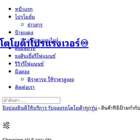
Skip
หน้าแรก
to
โปรโมชั่น
content
ข่าวสาร
ป้ายแดง
โตโยต้าโปรแรงเวอร์♾️
จองรถออนไลน์
ส่งมอบรถ
ขอสินเชื่อรีไฟแนนซ์
รีวิวรีไฟแนนซ์
มือสอง
ตีราคารถ ให้ราคาสูงงง
ติดต่อเรา
Search
for:
ปิงปองยินดีให้บริการ รับจองรถโตโยต้าทุกรุ่น
›
สินค้าที่มีป้ายก
Sorted
Showing all 6 results