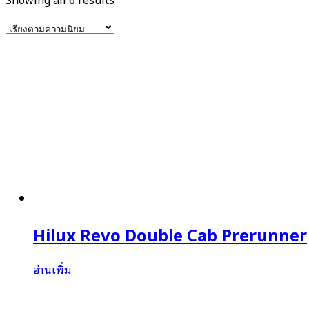
by
popularity
Hilux Revo Double Cab Prerunner
อ่านเพิ่ม