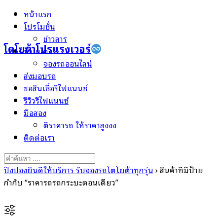
Skip
หน้าแรก
to
โปรโมชั่น
content
ข่าวสาร
โตโยต้าโปรแรงเวอร์
ป้ายแดง
จองรถออนไลน์
ส่งมอบรถ
ขอสินเชื่อรีไฟแนนซ์
รีวิวรีไฟแนนซ์
มือสอง
ตีราคารถ ให้ราคาสูงงง
ติดต่อเรา
Search
for:
ปิงปองยินดีให้บริการ รับจองรถโตโยต้าทุกรุ่น
›
สินค้าที่มีป้าย
กำกับ “ราคารถรถกระบะตอนเดียว”