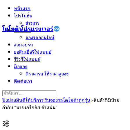
Skip
หน้าแรก
to
โปรโมชั่น
content
ข่าวสาร
โตโยต้าโปรแรงเวอร์
ป้ายแดง
จองรถออนไลน์
ส่งมอบรถ
ขอสินเชื่อรีไฟแนนซ์
รีวิวรีไฟแนนซ์
มือสอง
ตีราคารถ ให้ราคาสูงงง
ติดต่อเรา
Search
for:
ปิงปองยินดีให้บริการ รับจองรถโตโยต้าทุกรุ่น
›
สินค้าที่มีป้าย
กำกับ “นายเกริกชัย คำแน่น”