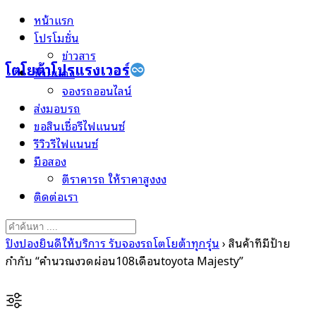
Skip
หน้าแรก
to
โปรโมชั่น
content
ข่าวสาร
โตโยต้าโปรแรงเวอร์
ป้ายแดง
จองรถออนไลน์
ส่งมอบรถ
ขอสินเชื่อรีไฟแนนซ์
รีวิวรีไฟแนนซ์
มือสอง
ตีราคารถ ให้ราคาสูงงง
ติดต่อเรา
Search
for:
ปิงปองยินดีให้บริการ รับจองรถโตโยต้าทุกรุ่น
›
สินค้าที่มีป้าย
กำกับ “คำนวณงวดผ่อน108เดือนtoyota Majesty”