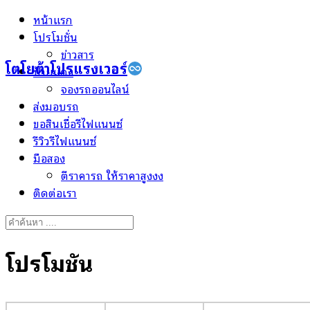
Skip
หน้าแรก
to
โปรโมชั่น
content
ข่าวสาร
โตโยต้าโปรแรงเวอร์
ป้ายแดง
จองรถออนไลน์
ส่งมอบรถ
ขอสินเชื่อรีไฟแนนซ์
รีวิวรีไฟแนนซ์
มือสอง
ตีราคารถ ให้ราคาสูงงง
ติดต่อเรา
Search
for:
โปรโมชั่น