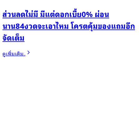
ส่วนลดไม่มี มีแต่ดอกเบี้ย0% ผ่อน
นาน84งวดจะเอาไหม โครตคุ้มของแถมอีก
จัดเต็ม
ดูเพิ่มเติม..