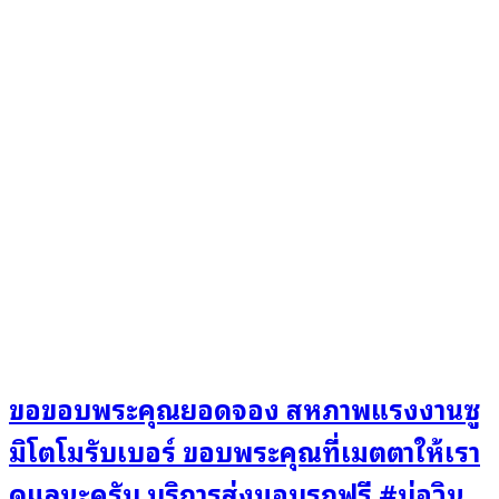
ขอขอบพระคุณยอดจอง สหภาพแรงงานซู
มิโตโมรับเบอร์ ขอบพระคุณที่เมตตาให้เรา
ดูแลนะครับ บริการส่งมอบรถฟรี #บ่อวิน