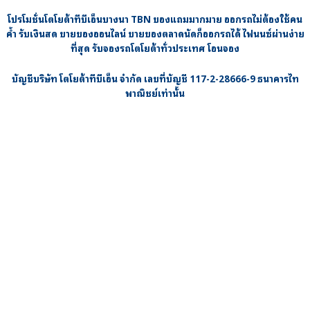
โปรโมชั่นโตโยต้าทีบีเอ็นบางนา TBN
ของแถมมากมาย ออกรถไม่ต้องใช้คน
ค้ำ รับเงินสด ขายของออนไลน์ ขายของตลาดนัดก็ออกรถได้ ไฟนนซ์ผ่านง่าย
ที่สุด รับจองรถโตโยต้าทั่วประเทศ โอนจอง
บัญชีบริษัท โตโยต้าทีบีเอ็น จำกัด เลขที่บัญชี 117-2-28666-9 ธนาคารไท
พาณิชย์เท่านั้น