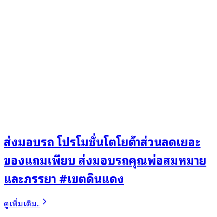
ส่งมอบรถ โปรโมชั่นโตโยต้าส่วนลดเยอะ
ของแถมเพียบ ส่งมอบรถคุณพ่อสมหมาย
และภรรยา #เขตดินแดง
ดูเพิ่มเติม..