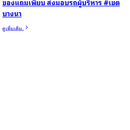
ของแถมเพียบ ส่งมอบรถผู้บริหาร #เขต
บางนา
ดูเพิ่มเติม..