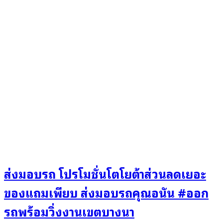
ส่งมอบรถ โปรโมชั่นโตโยต้าส่วนลดเยอะ
ของแถมเพียบ ส่งมอบรถคุณอนัน #ออก
รถพร้อมวิ่งงานเขตบางนา