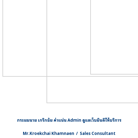
กระผมนาย เกริกชัย คำแน่น Admin ดูแลเว็บยินดีให้บริการ
Mr.Kroekchai Khamnaen / Sales Consultant