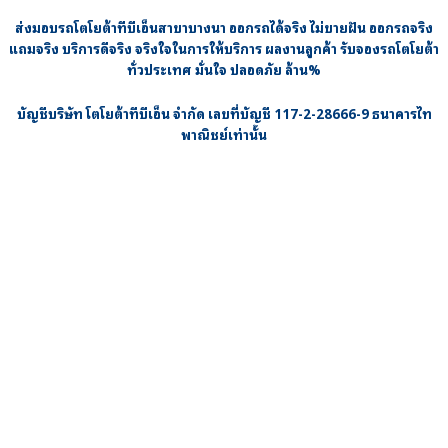
ส่งมอบรถโตโยต้าทีบีเอ็นสาขาบางนา ออกรถได้จริง ไม่ขายฝัน ออกรถจริง
แถมจริง บริการดีจริง จริงใจในการให้บริการ ผลงานลูกค้า รับจองรถโตโยต้า
ทั่วประเทศ มั่นใจ ปลอดภัย ล้าน%
บัญชีบริษัท โตโยต้าทีบีเอ็น จำกัด เลขที่บัญชี 117-2-28666-9 ธนาคารไท
พาณิชย์เท่านั้น