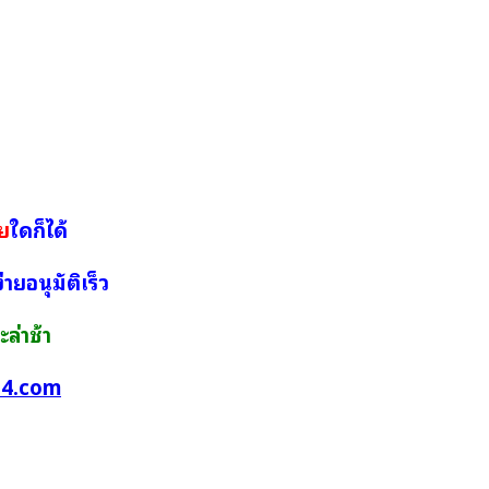
าย
ใดก็ได้
ายอนุมัติเร็ว
ล่าช้า
74.com