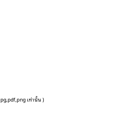
g,pdf,png เท่านั้น )