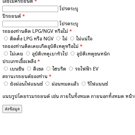
เลขไมค์รถยนต์
*
โปรดระบุ
ปีรถยนต์
*
โปรดระบุ
รถของท่านติด LPG/NGV หรือไม่
*
ติดตั้ง LPG หรือ NGV
ไม่
ไม่แน่ใจ
รถของท่านติดเคยเกิดอุบัติเหตุหรือไม่
*
ไม่เคย
อุบัติเหตุเบาทั่วไป
อุบัติเหตุชนหนัก
ประเภทเชื้อเพลิง
*
เบนซิน
ดีเซล
ไฮบริด
รถไฟฟ้า EV
สถานะรถยนต์ของท่าน
*
ยังผ่อนไฟแนนซ์
ผ่อนหมดแล้ว
รีไฟแนนซ์
แนบรูปโดยรวมรถยนต์ เช่น ภายในทั้งหมด ภายนอกทั้งหมด หน้าเครื