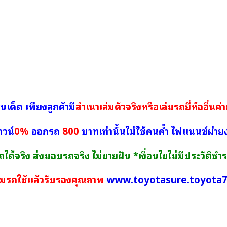
่นเด็ด เพียงลูกค้ามี
สำเนาเล่มตัวจริงหรือเล่มรถยี่ห้ออื่นค่
าวน์
0%
ออกรถ
800
บาทเท่านั้นไม่ใช้คนค้ำ ไฟแนนซ์ผ่ายง่
ได้จริง ส่งมอบรถจริง ไม่ขายฝัน *เงื่อนไขไม่มีประวัติชำระ
ชมรถใช้แล้วรับรองคุณภาพ
www.toyotasure.toyota